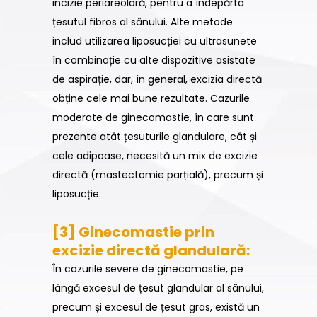
incizie periareolară, pentru a îndepărta
țesutul fibros al sânului. Alte metode
includ utilizarea liposucției cu ultrasunete
în combinație cu alte dispozitive asistate
de aspirație, dar, în general, excizia directă
obține cele mai bune rezultate. Cazurile
moderate de ginecomastie, în care sunt
prezente atât țesuturile glandulare, cât și
cele adipoase, necesită un mix de excizie
directă (mastectomie parțială), precum și
liposucție.
[3] Ginecomastie prin
excizie directă glandulară:
În cazurile severe de ginecomastie, pe
lângă excesul de țesut glandular al sânului,
precum și excesul de țesut gras, există un