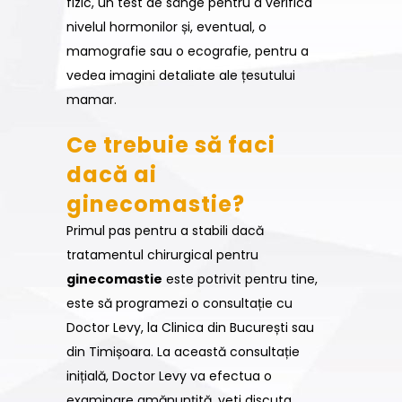
fizic, un test de sânge pentru a verifica
nivelul hormonilor și, eventual, o
mamografie sau o ecografie, pentru a
vedea imagini detaliate ale țesutului
mamar.
Ce trebuie să faci
dacă ai
ginecomastie?
Primul pas pentru a stabili dacă
tratamentul chirurgical pentru
ginecomastie
este potrivit pentru tine,
este să programezi o consultație cu
Doctor Levy, la Clinica din București sau
din Timișoara. La această consultație
inițială, Doctor Levy va efectua o
examinare amănunțită, veti discuta