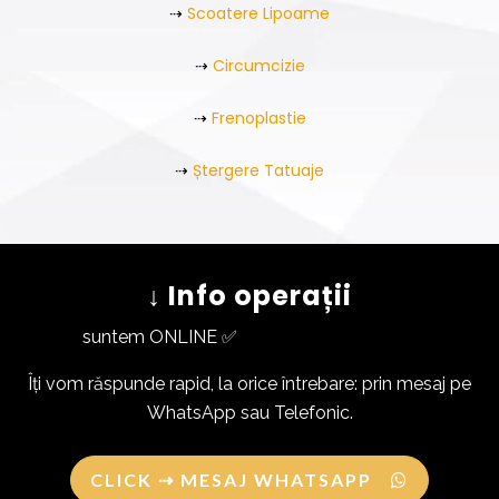
⇢
Scoatere Lipoame
⇢
Circumcizie
⇢
Frenoplastie
⇢
Ștergere Tatuaje
↓ Info operații
suntem ONLINE ✅
Îți vom răspunde rapid, la orice întrebare: prin mesaj pe
WhatsApp sau Telefonic.
CLICK ⇢ MESAJ WHATSAPP