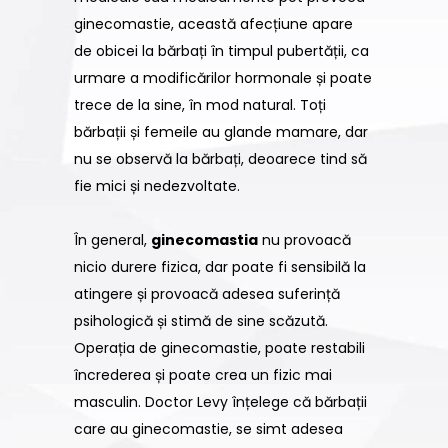
ginecomastie, această afecțiune apare
de obicei la bărbați în timpul pubertății, ca
urmare a modificărilor hormonale și poate
trece de la sine, în mod natural. Toți
bărbații și femeile au glande mamare, dar
nu se observă la bărbați, deoarece tind să
fie mici și nedezvoltate.
În general,
ginecomastia
nu provoacă
nicio durere fizica, dar poate fi sensibilă la
atingere și provoacă adesea suferință
psihologică și stimă de sine scăzută.
Operația de ginecomastie, poate restabili
încrederea și poate crea un fizic mai
masculin. Doctor Levy înțelege că bărbații
care au ginecomastie, se simt adesea