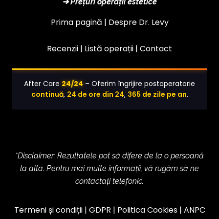
➜ Prețuri operații estetice
Prima pagină |
Despre Dr. Levy
Recenzii |
Listă operații
|
Contact
24/24
After Care
– Oferim îngrijire postoperatorie
continuă
,
24 de ore din 24
,
365 de zile pe an
.
*Disclaimer: Rezultatele pot să difere de la o persoană
la alta. Pentru mai multe informații, vă rugăm să ne
contactați telefonic.
Termeni și condiții
|
GDPR
|
Politica Cookies
|
ANPC