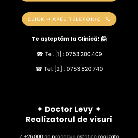
CLICK ⇢ APEL TELEFONIC
Te așteptăm la Clinică! 🤗
☎ Tel. [1] : 0753.200.409
☎ Tel. [2] : 0753.820.740
✦ Doctor Levy ✦
Realizatorul de visuri
✓ +26.000 de proceduri estetice realizate