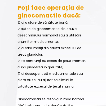
Poți face operația de
ginecomastie dacă:
☑️ ai o stare de sănătate bună;
☑️ suferi de ginecomastie din cauza
dezechilibrului hormonal sau a utilizării
anumitor medicamente;
☑️ ai sânii măriți din cauza excesului de
țesut glandular;
☑️ te confrunți cu exces de țesut mamar,
după pierderea în greutate;
☑️ ai descoperit că medicamentele sau
dieta nu te-au ajutat să elimini în
totalitate excesul de țesut mamar;
Ginecomastia se rezolvă în mod normal
fără tratament, dar dacă există o