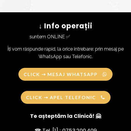
↓ Info operații
suntem ONLINE ✅
Îți vom răspunde rapid, la orice întrebare: prin mesaj pe
WhatsApp sau Telefonic.
CLICK ⇢ MESAJ WHATSAPP
CLICK ⇢ APEL TELEFONIC
Te așteptăm la Clinică! 🤗
☎ Tel. [1] : 0753.200.409