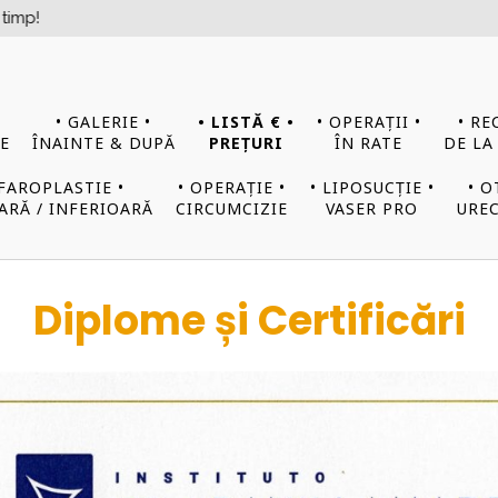
• GALERIE •
• LISTĂ € •
• OPERAȚII •
• RE
E
ÎNAINTE & DUPĂ
PREȚURI
ÎN RATE
DE LA
EFAROPLASTIE •
• OPERAȚIE •
• LIPOSUCȚIE •
• O
ARĂ / INFERIOARĂ
CIRCUMCIZIE
VASER PRO
UREC
Diplome și Certificări