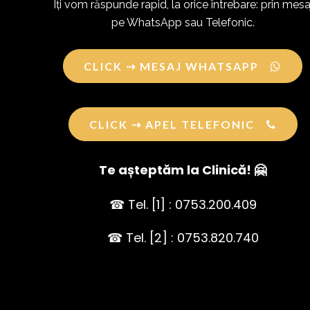
Îți vom răspunde rapid, la orice întrebare: prin mesa
pe WhatsApp sau Telefonic.
CLICK ⇢ MESAJ WHATSAPP
CLICK ⇢ APEL TELEFONIC
Te așteptăm la Clinică! 🤗
☎ Tel. [1] : 0753.200.409
☎ Tel. [2] : 0753.820.740