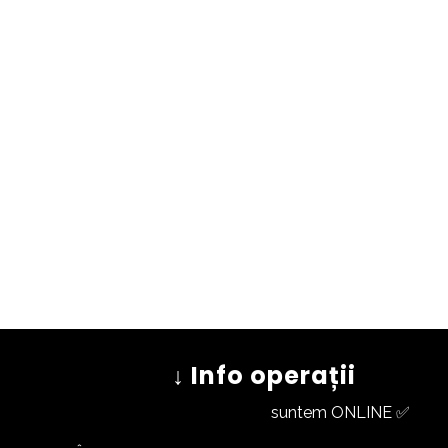
↓ Info operații
suntem ONLINE ✅