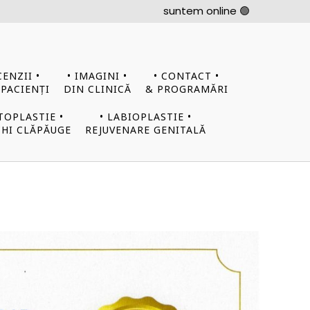
suntem online 🟢
CENZII •
• IMAGINI •
• CONTACT •
 PACIENȚI
DIN CLINICĂ
& PROGRAMĂRI
TOPLASTIE •
• LABIOPLASTIE •
HI CLĂPĂUGE
REJUVENARE GENITALĂ