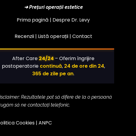
➜ Prețuri operații estetice
Prima pagină |
Despre Dr. Levy
Recenzii |
Listă operații
|
Contact
24/24
After Care
– Oferim îngrijire
postoperatorie
continuă
,
24 de ore din 24
,
365 de zile pe an
.
isclaimer: Rezultatele pot să difere de la o persoană
 rugăm să ne contactați telefonic.
olitica Cookies
|
ANPC