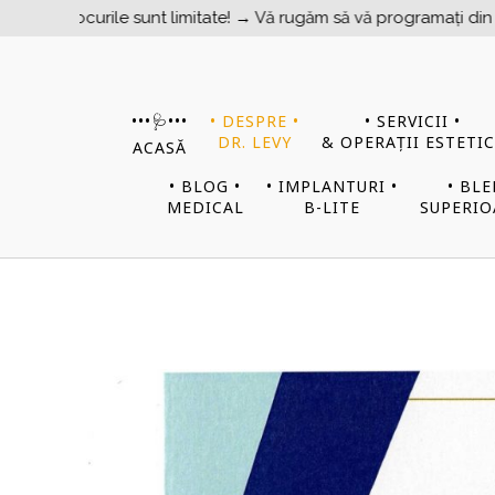
ile sunt limitate! → Vă rugăm să vă programați din timp!
•••​​​​🩺•••
• DESPRE •
• SERVICII •
DR. LEVY
& OPERAȚII ESTETIC
ACASĂ
• BLOG •
• IMPLANTURI •
• BL
MEDICAL
B-LITE
SUPERIO