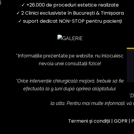
j
✓ +26.000 de proceduri estetice realizate
✓ 2 Clinici exclusiviste în București & Timișoara
✓ suport dedicat NON-STOP pentru pacienți
*Informațiile prezentate pe website, nu înlocuiesc
nevoia unei consultații fizice!
*Orice intervenție chirurgicală majoră, trebuie să fie
efectuată la 9 luni după oprirea alăptatului.
*D
la alta. Pentru mai multe informații, vă
Termeni și condiții
|
GDPR
|
P