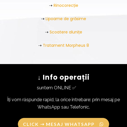
⇢
Rinocorecție
⇢
Lipoame de grăsime
⇢
Scoatere alunițe
⇢
Tratament Morpheus 8
↓ Info operații
suntem ONLINE ✅
Îți vom răspunde rapid, la orice întrebare: prin mesaj pe
WhatsApp sau Telefonic.
CLICK ⇢ MESAJ WHATSAPP