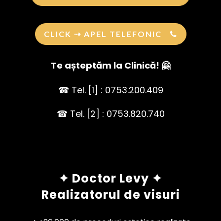
CLICK ⇢ APEL TELEFONIC
Te așteptăm la Clinică! 🤗
☎ Tel. [1] : 0753.200.409
☎ Tel. [2] : 0753.820.740
✦ Doctor Levy ✦
Realizatorul de visuri