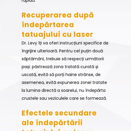
rapidă.
Recuperarea după
îndepărtarea
tatuajului cu laser
Dr. Levy îți va oferi instrucțiuni specifice de
îngrijire ulterioară. Pentru cel puțin două
săptămâni, trebuie să respecți următorii
pași: păstrează zona tratată curată și
uscată, evită să porți haine strânse, de
asemenea, evită expunerea zonei tratate
la lumina directă a soarelui, nu îndepărta
crustele sau veziculele care se formează.
Efectele secundare
ale îndepărtării