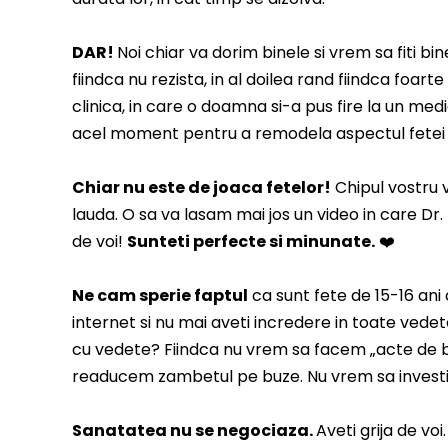
DAR!
Noi chiar va dorim binele si vrem sa fiti 
fiindca nu rezista, in al doilea rand fiindca foar
clinica, in care o doamna si-a pus fire la un medi
acel moment pentru a remodela aspectul fetei ast
Chiar nu este de joaca fetelor!
Chipul vostru v
lauda. O sa va lasam mai jos un video in care Dr. L
de voi!
Sunteti perfecte si minunate.
❤️
Ne cam sperie faptul
ca sunt fete de 15-16 ani c
internet si nu mai aveti incredere in toate vedet
cu vedete? Fiindca nu vrem sa facem „acte de b
readucem zambetul pe buze. Nu vrem sa investim 
Sanatatea nu se negociaza.
Aveti grija de vo