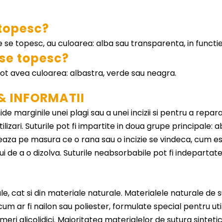
 topesc?
re se topesc, au culoarea: alba sau transparenta, in funct
 se topesc?
pot avea culoarea: albastra, verde sau neagra.
& INFORMATII
de marginile unei plagi sau a unei incizii si pentru a repara
tilizari. Suturile pot fi impartite in doua grupe principale
za pe masura ce o rana sau o incizie se vindeca, cum est
i de a o dizolva. Suturile neabsorbabile pot fi indepartat
ale, cat si din materiale naturale. Materialele naturale de s
cum ar fi nailon sau poliester, formulate special pentru uti
olimeri glicolidici. Majoritatea materialelor de sutura sint