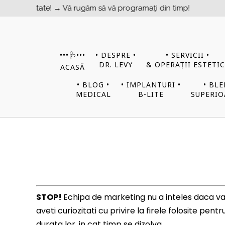
 limitate! → Vă rugăm să vă programați din timp!
•••​​​​🩺•••
• DESPRE •
• SERVICII •
DR. LEVY
& OPERAȚII ESTETIC
ACASĂ
• BLOG •
• IMPLANTURI •
• BL
MEDICAL
B-LITE
SUPERIO
STOP!
Echipa de marketing nu a inteles daca va re
aveti curiozitati cu privire la firele folosite pen
durata lor, in cat timp se dizolva.