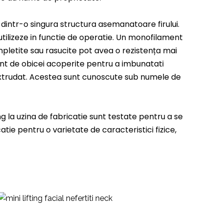
 dintr-o singura structura asemanatoare firului.
utilizeze in functie de operatie. Un monofilament
mpletite sau rasucite pot avea o rezistența mai
sunt de obicei acoperite pentru a imbunatati
l extrudat. Acestea sunt cunoscute sub numele de
ung la uzina de fabricatie sunt testate pentru a se
atie pentru o varietate de caracteristici fizice,