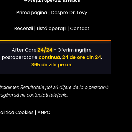
➜ Prețuri operații estetice
Prima pagină |
Despre Dr. Levy
Recenzii |
Listă operații
|
Contact
24/24
After Care
– Oferim îngrijire
postoperatorie
continuă
,
24 de ore din 24
,
365 de zile pe an
.
isclaimer: Rezultatele pot să difere de la o persoană
 rugăm să ne contactați telefonic.
olitica Cookies
|
ANPC