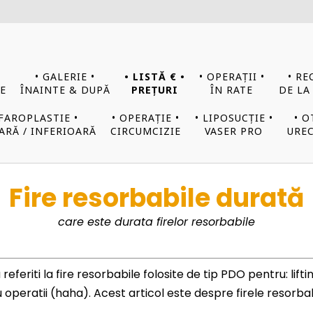
• GALERIE •
• LISTĂ € •
• OPERAȚII •
• RE
E
ÎNAINTE & DUPĂ
PREȚURI
ÎN RATE
DE LA
EFAROPLASTIE •
• OPERAȚIE •
• LIPOSUCȚIE •
• O
ARĂ / INFERIOARĂ
CIRCUMCIZIE
VASER PRO
UREC
Fire resorbabile durată
care este durata firelor resorbabile
feriti la fire resorbabile folosite de tip PDO pentru: liftin
tru operatii (haha). Acest articol este despre firele resorbab