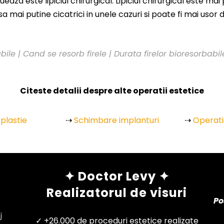
aza este lipiciul chirurgical. Lipiciul chirurgical este ma
a mai putine cicatrici in unele cazuri si poate fi mai usor d
bile | Cand se resorb firele | Durata firelor bioresorbabil
Citeste detalii despre alte operatii estetice
lastie
⇢
Schimbare implanturi
⇢
Operati
✦ Doctor Levy ✦
Realizatorul de visuri
Po
j
✓ +26.000 de proceduri estetice realizate