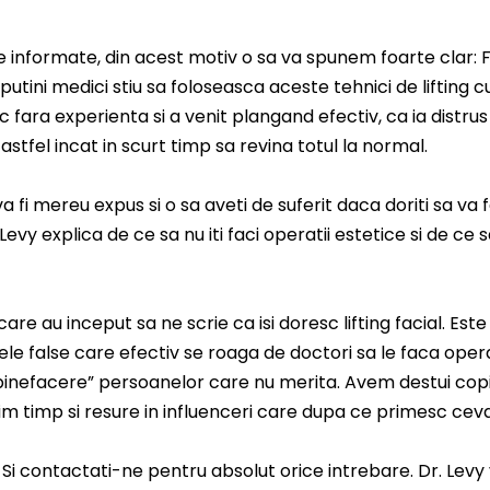
bine informate, din acest motiv o sa va spunem foarte clar
te putini medici stiu sa foloseasca aceste tehnici de liftin
c fara experienta si a venit plangand efectiv, ca ia distrus 
fel incat in scurt timp sa revina totul la normal.
a fi mereu expus si o sa aveti de suferit daca doriti sa v
evy explica de ce sa nu iti faci operatii estetice si de ce s
are au inceput sa ne scrie ca isi doresc lifting facial. Este
ele false care efectiv se roaga de doctori sa le faca oper
inefacere” persoanelor care nu merita. Avem destui copii
timp si resure in influenceri care dupa ce primesc ceva 
i. Si contactati-ne pentru absolut orice intrebare. Dr. Lev