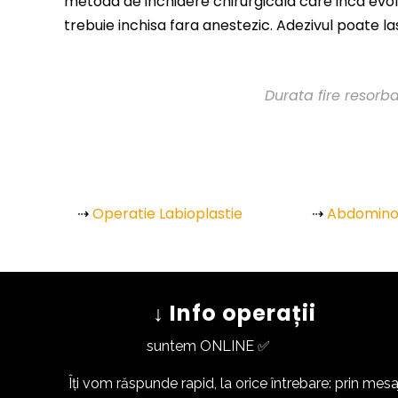
metoda de inchidere chirurgicala care inca evolue
trebuie inchisa fara anestezic. Adezivul poate las
Durata fire resorba
⇢
Operatie Labioplastie
⇢
Abdominop
↓ Info operații
suntem ONLINE ✅
Îți vom răspunde rapid, la orice întrebare: prin mesa