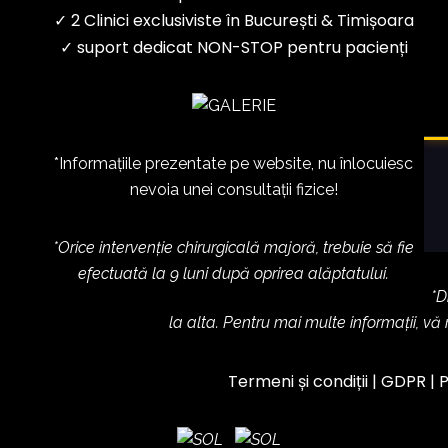
✓ 2 Clinici exclusiviste în București & Timișoara
✓ suport dedicat NON-STOP pentru pacienți
*Informațiile prezentate pe website, nu înlocuiesc
nevoia unei consultații fizice!
*Orice intervenție chirurgicală majoră, trebuie să fie
efectuată la 9 luni după oprirea alăptatului.
*D
la alta. Pentru mai multe informații, vă
Termeni și condiții
|
GDPR
|
P