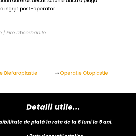
i putin dureros decat suturile daca o plaga
e ingrijit post-operator.
e | Fire absorbabile
e Blefaroplastie
⇢
Operatie Otoplastie
Detalii utile...
sibilitate de plată în rate de la 6 luni la 5 ani.