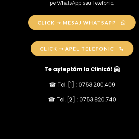
pe WhatsApp sau Telefonic.
CLICK ⇢ MESAJ WHATSAPP
CLICK ⇢ APEL TELEFONIC
Te așteptăm la Clinică! 🤗
☎ Tel. [1] : 0753.200.409
☎ Tel. [2] : 0753.820.740