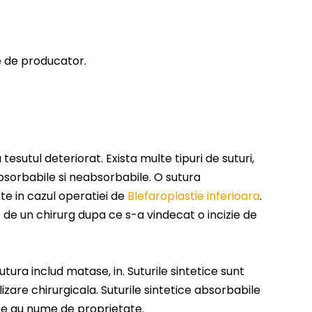
ie de producator.
 tesutul deteriorat. Exista multe tipuri de suturi,
: absorbabile si neabsorbabile. O sutura
e in cazul operatiei de
Blefaroplastie inferioara
.
e de un chirurg dupa ce s-a vindecat o incizie de
utura includ matase, in. Suturile sintetice sunt
lizare chirurgicala. Suturile sintetice absorbabile
etice au nume de proprietate.