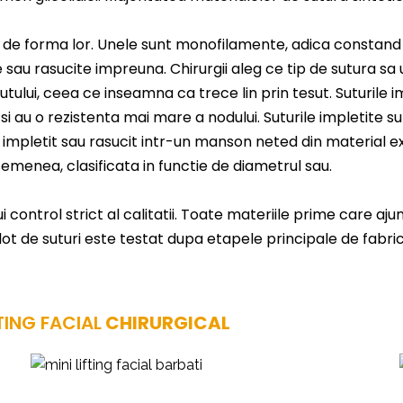
ie de forma lor. Unele sunt monofilamente, adica constand
 sau rasucite impreuna. Chirurgii aleg ce tip de sutura sa 
ului, ceea ce inseamna ca trece lin prin tesut. Suturile i
 si au o rezistenta mai mare a nodului. Suturile impletite 
iez impletit sau rasucit intr-un manson neted din materia
menea, clasificata in functie de diametrul sau.
i control strict al calitatii. Toate materiile prime care aj
lot de suturi este testat dupa etapele principale de fabric
TING FACIAL
CHIRURGICAL