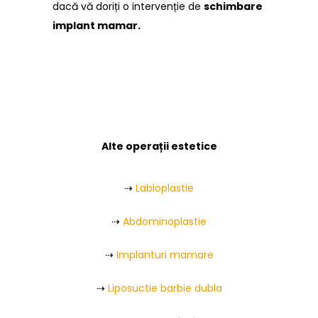
dacă vă doriți o intervenție de
schimbare
implant mamar.
Alte operații estetice
⇢
Labioplastie
⇢
Abdominoplastie
⇢
Implanturi mamare
⇢
Liposuctie barbie dubla