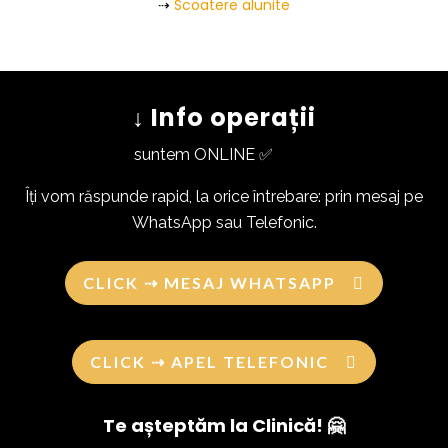
⇢
Scoatere alunite
↓ Info operații
suntem ONLINE ✅
Îți vom răspunde rapid, la orice întrebare: prin mesaj pe
WhatsApp sau Telefonic.
CLICK ⇢ MESAJ WHATSAPP
CLICK ⇢ APEL TELEFONIC
Te așteptăm la Clinică! 🤗