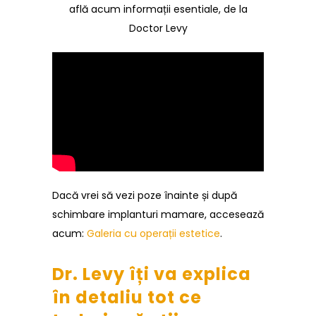
află acum informații esentiale, de la
Doctor Levy
Dacă vrei să vezi poze înainte și după
schimbare implanturi mamare, accesează
acum:
Galeria cu operații estetice
.
Dr. Levy îți va explica
în detaliu tot ce