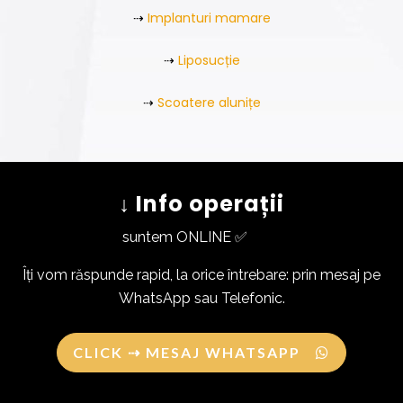
⇢
Implanturi mamare
⇢
Liposucție
⇢
Scoatere alunițe
↓ Info operații
suntem ONLINE ✅
Îți vom răspunde rapid, la orice întrebare: prin mesaj pe
WhatsApp sau Telefonic.
CLICK ⇢ MESAJ WHATSAPP