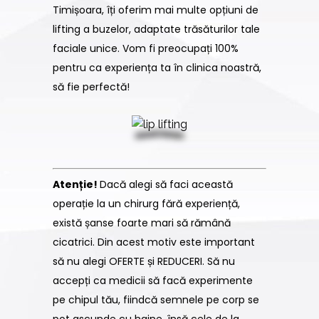
Timișoara, îți oferim mai multe opțiuni de
lifting a buzelor, adaptate trăsăturilor tale
faciale unice. Vom fi preocupați 100%
pentru ca experiența ta în clinica noastră,
să fie perfectă!
Atenție!
Dacă alegi să faci această
operație la un chirurg fără experiență,
există șanse foarte mari să rămână
cicatrici. Din acest motiv este important
să nu alegi OFERTE și REDUCERI. Să nu
accepți ca medicii să facă experimente
pe chipul tău, fiindcă semnele pe corp se
pot ascunde cu haine, însă cele de la