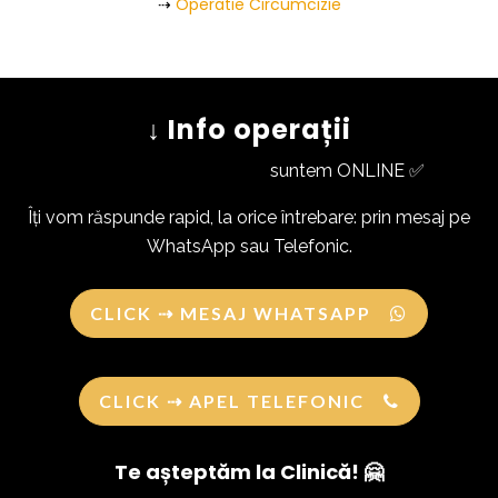
⇢
Operatie Circumcizie
↓ Info operații
suntem ONLINE ✅
Îți vom răspunde rapid, la orice întrebare: prin mesaj pe
WhatsApp sau Telefonic.
CLICK ⇢ MESAJ WHATSAPP
CLICK ⇢ APEL TELEFONIC
Te așteptăm la Clinică! 🤗