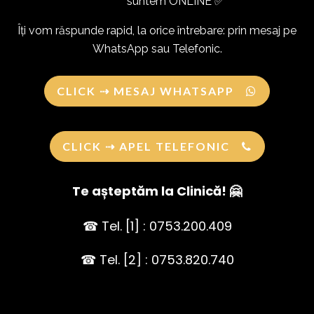
suntem ONLINE ✅
Îți vom răspunde rapid, la orice întrebare: prin mesaj pe
WhatsApp sau Telefonic.
CLICK ⇢ MESAJ WHATSAPP
CLICK ⇢ APEL TELEFONIC
Te așteptăm la Clinică! 🤗
☎ Tel. [1] : 0753.200.409
☎ Tel. [2] : 0753.820.740