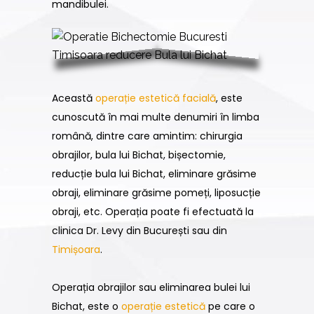
mandibulei.
Această
operație estetică facială
, este
cunoscută în mai multe denumiri în limba
română, dintre care amintim: chirurgia
obrajilor, bula lui Bichat, bișectomie,
reducție bula lui Bichat, eliminare grăsime
obraji, eliminare grăsime pomeți, liposucție
obraji, etc. Operația poate fi efectuată la
clinica Dr. Levy din București sau din
Timișoara
.
Operația obrajilor sau eliminarea bulei lui
Bichat, este o
operație estetică
pe care o