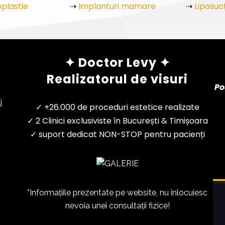
plastie
⇢
Implanturi mamare
⇢
Liposuc
✦ Doctor Levy ✦
Realizatorul de visuri
Po
j
✓ +26.000 de proceduri estetice realizate
✓ 2 Clinici exclusiviste în București & Timișoara
✓ suport dedicat NON-STOP pentru pacienți
*Informațiile prezentate pe website, nu înlocuiesc
nevoia unei consultații fizice!