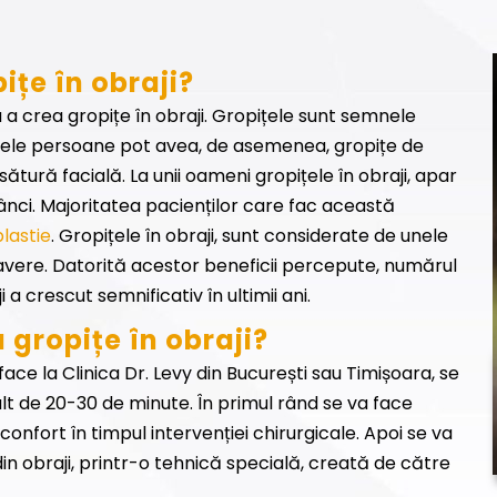
ițe în obraji?
 a crea gropițe în obraji. Gropițele sunt semnele
nele persoane pot avea, de asemenea, gropițe de
tură facială. La unii oameni gropițele în obraji, apar
ânci. Majoritatea pacienților care fac această
lastie
. Gropițele în obraji, sunt considerate de unele
 avere. Datorită acestor beneficii percepute, numărul
 a crescut semnificativ în ultimii ani.
 gropițe în obraji?
ace la Clinica Dr. Levy din București sau Timișoara, se
t de 20-30 de minute. În primul rând se va face
confort în timpul intervenției chirurgicale. Apoi se va
in obraji, printr-o tehnică specială, creată de către