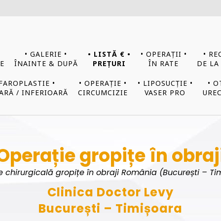
• GALERIE •
• LISTĂ € •
• OPERAȚII •
• RE
E
ÎNAINTE & DUPĂ
PREȚURI
ÎN RATE
DE LA
EFAROPLASTIE •
• OPERAȚIE •
• LIPOSUCȚIE •
• O
ARĂ / INFERIOARĂ
CIRCUMCIZIE
VASER PRO
UREC
Operație gropițe în obraj
e chirurgicală gropițe în obraji România (București – Ti
Clinica Doctor Levy
București – Timișoara