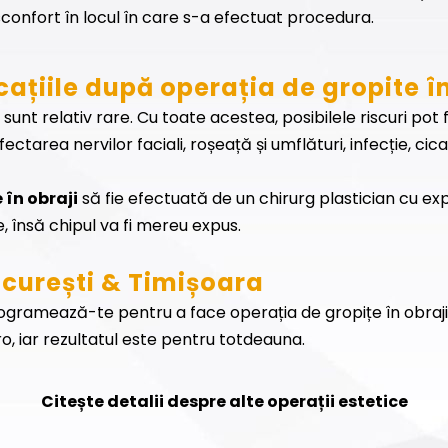
isconfort în locul în care s-a efectuat procedura.
cațiile după operația de gropite î
sunt relativ rare. Cu toate acestea, posibilele riscuri pot
ectarea nervilor faciali, roșeață și umflături, infecție, cicat
 în obraji
să fie efectuată de un chirurg plastician cu expe
, însă chipul va fi mereu expus.
ucurești & Timișoara
rogramează-te pentru a face operația de gropițe în obraji, l
ro, iar rezultatul este pentru totdeauna.
Citește detalii despre alte operații estetice