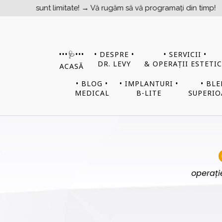
nt limitate! → Vă rugăm să vă programați din timp!
•••​​​​🩺•••
• DESPRE •
• SERVICII •
DR. LEVY
& OPERAȚII ESTETIC
ACASĂ
• BLOG •
• IMPLANTURI •
• BL
MEDICAL
B-LITE
SUPERIO
operați