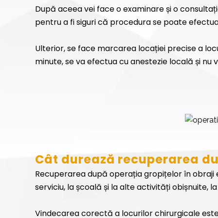
După aceea vei face o examinare și o consultație 
pentru a fi siguri că procedura se poate efectua 
Ulterior, se face marcarea locației precise a locu
minute, se va efectua cu anestezie locală și nu ve
Câ
t durează recuperarea du
Recuperarea după operația gropițelor în obraji e
serviciu, la școală și la alte activități obișnuite,
Vindecarea corectă a locurilor chirurgicale est