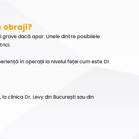
n obraji?
 fi grave dacă apar. Unele dintre posibilele
rici.
riență în operații la nivelul feței cum este Dr.
a clinica Dr. Levy din București sau din