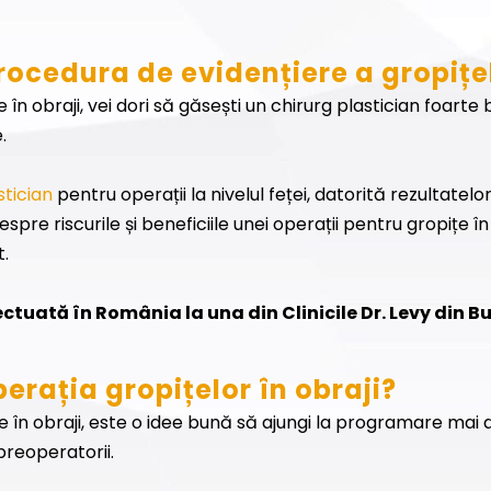
cedura de evidențiere a gropițel
în obraji, vei dori să găsești un chirurg plastician foarte b
.
stician
pentru operații la nivelul feței, datorită rezultatelo
spre riscurile și beneficiile unei operații pentru gropițe în 
t.
ectuată în România la una din Clinicile Dr. Levy din 
erația gropițelor în obraji?
e în obraji, este o idee bună să ajungi la programare mai d
reoperatorii.