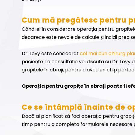
Cum mă pregătesc pentru pro
Când iei în considerare operația pentru gropițele 
deoarece este nevoie de calcule și incizii precise
Dr. Levy este considerat
cel mai bun chirurg pla
paciente. La consultație vei discuta cu Dr. Levy de
gropițele în obraji, pentru a avea un chip perfec
Operația pentru gropițe în obraji poate fi ef
Ce se întâmplă înainte de op
Dacă ai planificat să faci operația pentru gropiț
timp pentru a completa formularele necesare p