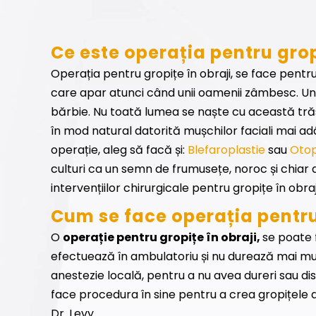
Ce este operația pentru grop
Operația pentru gropițe în obraji, se face pentru
care apar atunci când unii oamenii zâmbesc. U
bărbie. Nu toată lumea se naște cu această trăsă
în mod natural datorită mușchilor faciali mai ad
operație, aleg să facă și:
Blefaroplastie
sau
Otop
culturi ca un semn de frumusețe, noroc și chiar
intervențiilor chirurgicale pentru gropițe în obraji
Cum se face operația pentru
O
operație pentru gropițe în obraji,
se poate f
efectuează în ambulatoriu și nu durează mai mul
anestezie locală, pentru a nu avea dureri sau dis
face procedura în sine pentru a crea gropițele d
Dr. Levy.