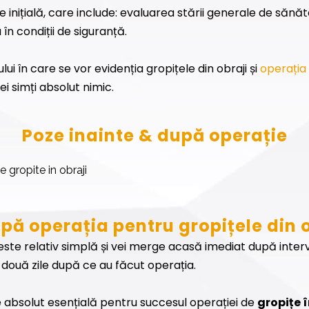
inițială, care include: evaluarea stării generale de sănătat
în condiții de siguranță.
lui în care se vor evidenția gropițele din obraji și
operația
i simți absolut nimic.
Poze inainte & după operație
pă operația pentru gropițele din o
ste relativ simplă și vei merge acasă imediat după interve
 la două zile după ce au făcut operația.
e absolut esențială pentru succesul operației de
gropițe î