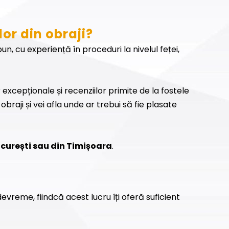
or din obraji?
un, cu experiență în proceduri la nivelul feței,
r excepționale și recenziilor primite de la fostele
obraji și vei afla unde ar trebui să fie plasate
București sau din Timișoara
.
evreme, fiindcă acest lucru îți oferă suficient