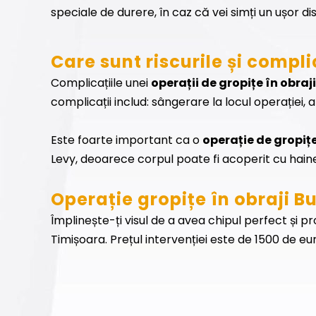
speciale de durere, în caz că vei simți un ușor d
Care sunt riscurile și compli
Complicațiile unei
operații de gropițe în obraji
complicații includ: sângerare la locul operației, af
Este foarte important ca o
operație de gropițe
Levy, deoarece corpul poate fi acoperit cu haine
Operație gropițe în obraji B
Împlinește-ți visul de a avea chipul perfect și p
Timișoara. Prețul intervenției este de 1500 de eu