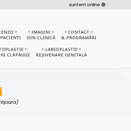
suntem online 🟢
CENZII •
• IMAGINI •
• CONTACT •
 PACIENȚI
DIN CLINICĂ
& PROGRAMĂRI
TOPLASTIE •
• LABIOPLASTIE •
HI CLĂPĂUGE
REJUVENARE GENITALĂ
i
mișoara)