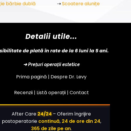
ție bărbie dublă
⇢
Scoatere alunițe
Detalii utile...
sibilitate de plată în rate de la 6 luni la 5 ani.
➜ Prețuri operații estetice
Prima pagină |
Despre Dr. Levy
Recenzii |
Listă operații
|
Contact
24/24
After Care
– Oferim îngrijire
postoperatorie
continuă
,
24 de ore din 24
,
365 de zile pe an
.