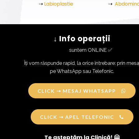
⇢
Labioplastie
⇢
Abdomino
↓ Info operații
suntem ONLINE ✅
Îți vom răspunde rapid, la orice întrebare: prin mesa
pe WhatsApp sau Telefonic.
CLICK ⇢ MESAJ WHATSAPP
CLICK ⇢ APEL TELEFONIC
Te așteptăm la Clinică! 🤗