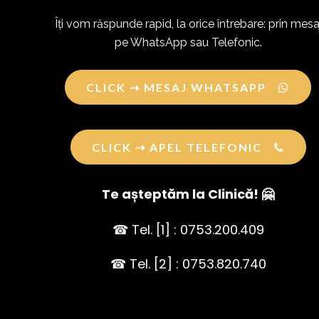
Îți vom răspunde rapid, la orice întrebare: prin mesa
pe WhatsApp sau Telefonic.
CLICK ⇢ MESAJ WHATSAPP
CLICK ⇢ APEL TELEFONIC
Te așteptăm la Clinică! 🤗
☎ Tel. [1] : 0753.200.409
☎ Tel. [2] : 0753.820.740