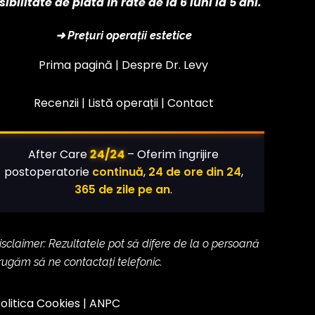
sibilitate de plată în rate de la 6 luni la 5 ani.
➜ Prețuri operații estetice
Prima pagină |
Despre Dr. Levy
Recenzii |
Listă operații
|
Contact
24/24
After Care
– Oferim îngrijire
postoperatorie
continuă
,
24 de ore din 24
,
365 de zile pe an
.
isclaimer: Rezultatele pot să difere de la o persoană
 rugăm să ne contactați telefonic.
olitica Cookies
|
ANPC