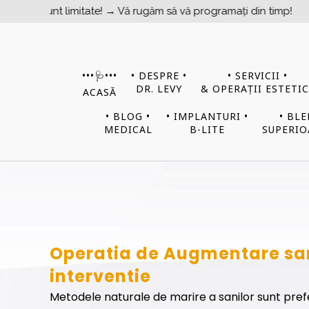
 limitate! → Vă rugăm să vă programați din timp!
•••​​​​🩺•••
• DESPRE •
• SERVICII •
DR. LEVY
& OPERAȚII ESTETIC
ACASĂ
• BLOG •
• IMPLANTURI •
• BL
MEDICAL
B-LITE
SUPERIO
Operatia de Augmentare san
interventie
Metodele naturale de marire a sanilor sunt pre