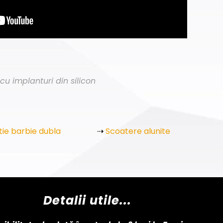
 implanturi din silicon
tie barbie dubla
⇢
Scoatere alunite
Detalii utile...