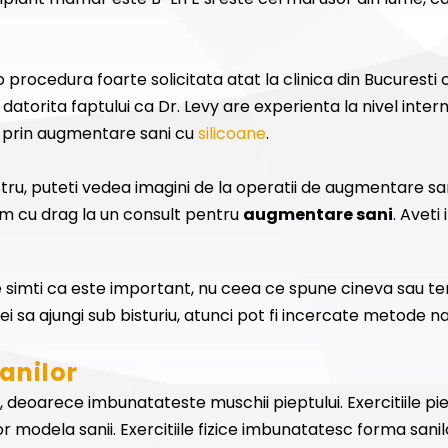
 procedura foarte solicitata atat la clinica din Bucuresti c
 datorita faptului ca Dr. Levy are experienta la nivel int
r prin augmentare sani cu
silicoane
.
tru, puteti vedea imagini de la operatii de augmentare sani
am cu drag la un consult pentru
augmentare sani
. Aveti
Ce simti ca este important, nu ceea ce spune cineva sau te
ei sa ajungi sub bisturiu, atunci pot fi incercate metode n
sanilor
, deoarece imbunatateste muschii pieptului. Exercitiile piept
r modela sanii. Exercitiile fizice imbunatatesc forma sanilo