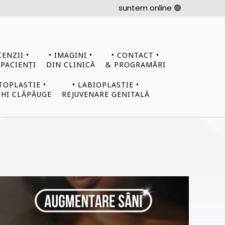
suntem online 🟢
CENZII •
• IMAGINI •
• CONTACT •
 PACIENȚI
DIN CLINICĂ
& PROGRAMĂRI
TOPLASTIE •
• LABIOPLASTIE •
HI CLĂPĂUGE
REJUVENARE GENITALĂ