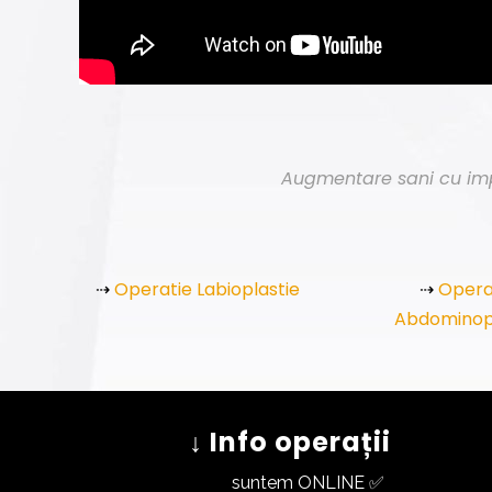
Augmentare sani cu imp
⇢
Operatie Labioplastie
⇢
Opera
Abdominop
↓ Info operații
suntem ONLINE ✅