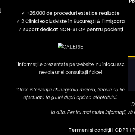
Po
j
✓ +26.000 de proceduri estetice realizate
✓ 2 Clinici exclusiviste în București & Timișoara
✓ suport dedicat NON-STOP pentru pacienți
*Informațiile prezentate pe website, nu înlocuiesc
nevoia unei consultații fizice!
*Orice intervenție chirurgicală majoră, trebuie să fie
efectuată la 9 luni după oprirea alăptatului.
*D
la alta. Pentru mai multe informații, vă
Termeni și condiții
|
GDPR
|
P