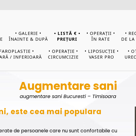
• GALERIE •
• LISTĂ € •
• OPERAȚII •
• RE
E
ÎNAINTE & DUPĂ
PREȚURI
ÎN RATE
DE LA
EFAROPLASTIE •
• OPERAȚIE •
• LIPOSUCȚIE •
• O
ARĂ / INFERIOARĂ
CIRCUMCIZIE
VASER PRO
UREC
Augmentare sani
augmentare sani Bucuresti – Timisoara
i, este cea mai populara
ferate de persoanele care nu sunt confortabile cu