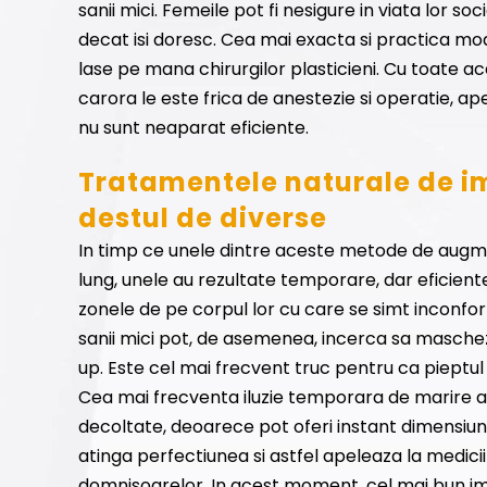
sanii mici. Femeile pot fi nesigure in viata lor 
decat isi doresc. Cea mai exacta si practica mo
lase pe mana chirurgilor plasticieni. Cu toate ac
carora le este frica de anestezie si operatie, a
nu sunt neaparat eficiente.
Tratamentele naturale de im
destul de diverse
In timp ce unele dintre aceste metode de augm
lung, unele au rezultate temporare, dar eficient
zonele de pe corpul lor cu care se simt inconfor
sanii mici pot, de asemenea, incerca sa masche
up. Este cel mai frecvent truc pentru ca pieptu
Cea mai frecventa iluzie temporara de marire a
decoltate, deoarece pot oferi instant dimensiunea
atinga perfectiunea si astfel apeleaza la medici
domnisoarelor. In acest moment, cel mai bun imp