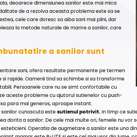
sociala, deoarece dimensiunea sanilor este mai mica
dalitate de a rezolva aceasta problema este sa se
estea, cele care doresc sa aiba sani mai plini, dar
peleaza la metode naturale de marire a sanilor, care
bunatatire a sanilor sunt
entare sani, ofera rezultate permanente pe termen
e si rapide. Oamenii tind sa schimbe si sa transforme
tabili. Persoanele care nu se simt confortabile cu
ze aceste probleme cu ajutorul sutienelor cu push-
l sa para mai generos, aproape instant.
 sanilor cunoscuta este
sutienul potrivit.
In timp ce suti
 dorita a sanilor. De cele mai multe ori, femeile nu vor s
i esteticieni. Operatia de augmetare a sanilor este una di
lant mamar este B-LITE si este cel mai usor din lume, ca 