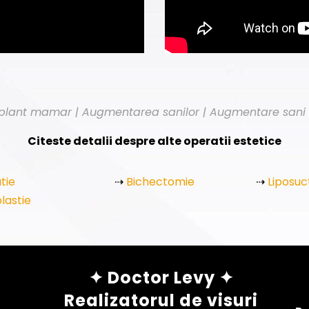
lant mamar | Augmentarea sanilor | Augmentare sani cu
Citeste detalii despre alte operatii estetice
tie
⇢
Bichectomie
⇢
Liposuc
lastie
✦ Doctor Levy ✦
Realizatorul de visuri