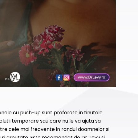
enele cu push-up sunt preferate in tinutele
olutii temporare sau care nu le va ajuta sa
ntre cele mai frecvente in randul doamnelor si
si greutate. Este recomandat de Dr. Levy si