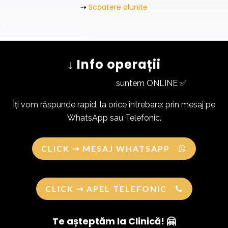
⇢
Scoatere alunite
↓ Info operații
suntem ONLINE ✅
Îți vom răspunde rapid, la orice întrebare: prin mesaj pe
WhatsApp sau Telefonic.
CLICK ⇢ MESAJ WHATSAPP
CLICK ⇢ APEL TELEFONIC
Te așteptăm la Clinică! 🤗