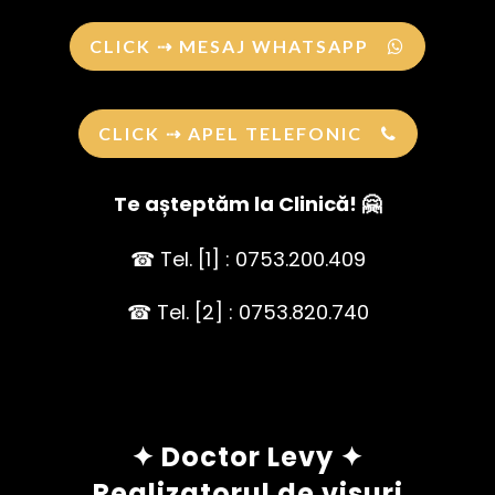
CLICK ⇢ MESAJ WHATSAPP
CLICK ⇢ APEL TELEFONIC
Te așteptăm la Clinică! 🤗
☎ Tel. [1] : 0753.200.409
☎ Tel. [2] : 0753.820.740
✦ Doctor Levy ✦
Realizatorul de visuri