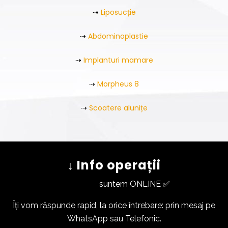
⇢
Liposucție
⇢
Abdominoplastie
⇢
Implanturi mamare
⇢
Morpheus 8
⇢
Scoatere alunițe
↓ Info operații
suntem ONLINE ✅
Îți vom răspunde rapid, la orice întrebare: prin mesaj pe
WhatsApp sau Telefonic.