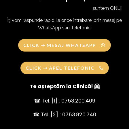
suntem ONLINE ✅
Îți vom răspunde rapid, la orice întrebare: prin mesaj pe
WhatsApp sau Telefonic.
CLICK ⇢ MESAJ WHATSAPP
CLICK ⇢ APEL TELEFONIC
Te așteptăm la Clinică! 🤗
☎ Tel. [1] : 0753.200.409
☎ Tel. [2] : 0753.820.740