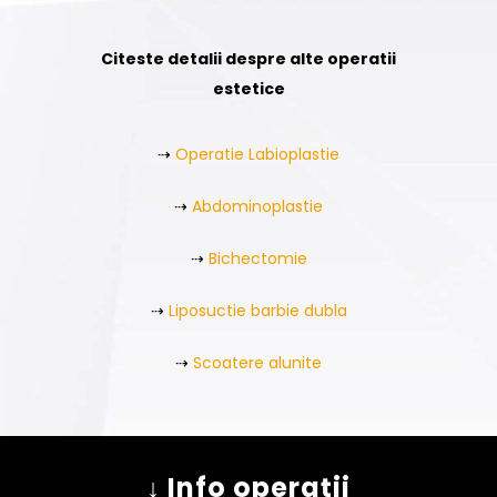
Citeste detalii despre alte operatii
estetice
⇢
Operatie Labioplastie
⇢
Abdominoplastie
⇢
Bichectomie
⇢
Liposuctie barbie dubla
⇢
Scoatere alunite
↓ Info operații