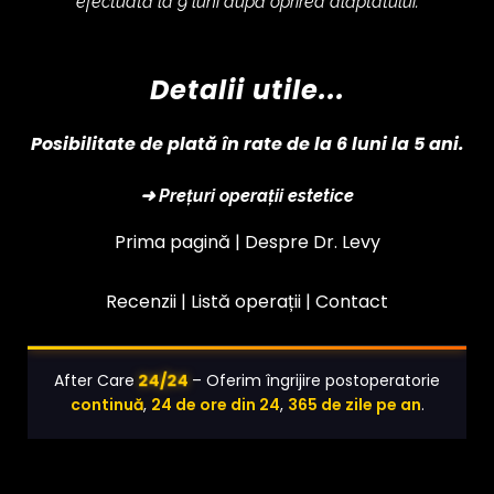
efectuată la 9 luni după oprirea alăptatului.
Detalii utile...
Posibilitate de plată în rate de la 6 luni la 5 ani.
➜ Prețuri operații estetice
Prima pagină |
Despre Dr. Levy
Recenzii |
Listă operații
|
Contact
24/24
After Care
– Oferim îngrijire postoperatorie
continuă
,
24 de ore din 24
,
365 de zile pe an
.