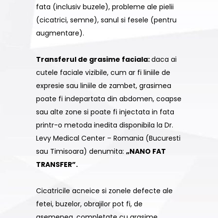
fata (inclusiv buzele), probleme ale pielii
(cicatrici, semne), sanul si fesele (pentru
augmentare).
Transferul de grasime faciala:
daca ai
cutele faciale vizibile, cum ar fi liniile de
expresie sau liniile de zambet, grasimea
poate fi indepartata din abdomen, coapse
sau alte zone si poate fi injectata in fata
printr-o metoda inedita disponibila la Dr.
Levy Medical Center – Romania (Bucuresti
sau Timisoara) denumita:
„NANO FAT
TRANSFER”.
Cicatricile acneice si zonele defecte ale
fetei, buzelor, obrajilor pot fi, de
asemenea, completate cu grasime