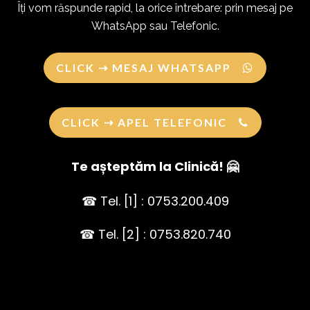
Îți vom răspunde rapid, la orice întrebare: prin mesaj pe
WhatsApp sau Telefonic.
CLICK ⇢ MESAJ WHATSAPP
CLICK ⇢ APEL TELEFONIC
Te așteptăm la Clinică! 🤗
☎ Tel. [1] : 0753.200.409
☎ Tel. [2] : 0753.820.740