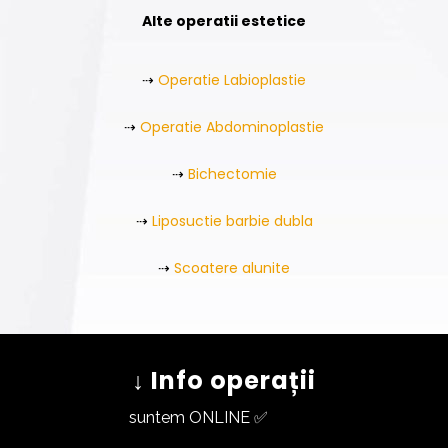
Alte operatii estetice
⇢
Operatie Labioplastie
⇢
Operatie Abdominoplastie
⇢
Bichectomie
⇢
Liposuctie barbie dubla
⇢
Scoatere alunite
↓ Info operații
suntem ONLINE ✅