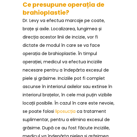
Ce presupune operația de
brahioplastie?
Dr. Levy va efectua marcaje pe coate,
brațe și axile. Localizarea, lungimea și
direcția acestor linii de incizie, vor fi
dictate de modul în care se va face
operația de brahioplastie. În timpul
operației, medicul va efectua inciziile
necesare pentru a îndepărta excesul de
piele și grăsime. Inciziile pot fi complet
ascunse în interiorul axilelor sau extinse în
interiorul brațelor, în cele mai puțin vizibile
locații posibile. În cazul în care este nevoie,
se poate folosi
liposucția
ca tratament
suplimentar, pentru a elimina excesul de
grăsime. După ce au fost făcute inciziile,
medicul va îndepărta pielea și grăsimea