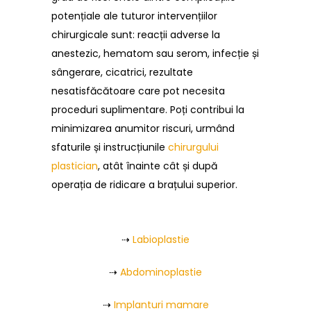
potențiale ale tuturor intervențiilor
chirurgicale sunt: reacții adverse la
anestezic, hematom sau serom, infecție și
sângerare, cicatrici, rezultate
nesatisfăcătoare care pot necesita
proceduri suplimentare. Poți contribui la
minimizarea anumitor riscuri, urmând
sfaturile și instrucțiunile
chirurgului
plastician
, atât înainte cât și după
operația de ridicare a brațului superior.
⇢
Labioplastie
⇢
Abdominoplastie
⇢
Implanturi mamare