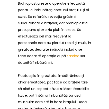
Brahioplastia este o operație efectuată
pentru a îmbunătăți conturul brațului și al
axilei. Se referă la rezecția grăsimii
subcutanate a brațelor, dar brahioplastia
presupune și excizia pielii în exces. Se
efectuează cel mai frecvent la
persoanele care au pierdut rapid și mult, în
greutate, deși alte indicații includ a se
face această operație după
sarcină
sau
datorită îmbătrânirii.
Fluctuațiile în greutate, îmbătrânirea și
chiar ereditatea, pot face ca brațele tale
să aibă un aspect căzut și lăsat. Exercițiile
fizice, pot întări și îmbunătăți tonusul
muscular care stă la baza brațului. Dacă
partea inferioară a brațelor tale este