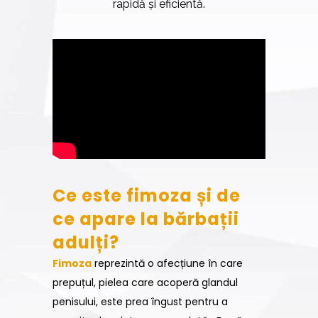
rapidă și eficientă.
Ce este fimoza și de
ce apare la bărbații
adulți?
Fimoza
reprezintă o afecțiune în care
prepuțul, pielea care acoperă glandul
penisului, este prea îngust pentru a