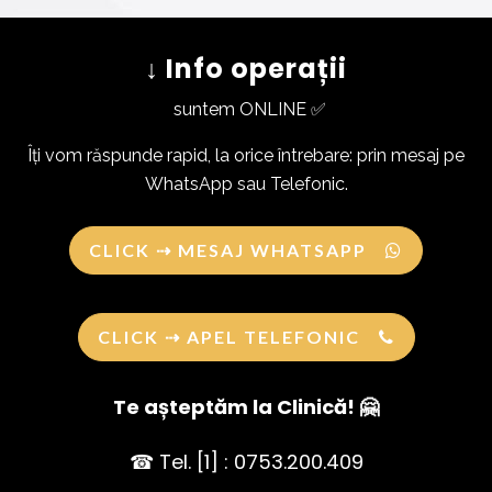
↓ Info operații
suntem ONLINE ✅
Îți vom răspunde rapid, la orice întrebare: prin mesaj pe
WhatsApp sau Telefonic.
CLICK ⇢ MESAJ WHATSAPP
CLICK ⇢ APEL TELEFONIC
Te așteptăm la Clinică! 🤗
☎ Tel. [1] : 0753.200.409