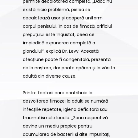
permite decalotarea completă. „Dacă nu
există nicio problemă, pielea se
decalotează ușor și acoperă uniform
corpul penisului. În caz de fimoză, orificiul
prepuțului este îngustat, ceea ce
împiedică expunerea completă a
glandului”, explică Dr. Levy. Această
afecțiune poate fi congenitală, prezentă
de la naștere, dar poate apărea și la vârsta
adultă din diverse cauze.
Printre factorii care contribuie la
dezvoltarea fimozei la adulți se numără
infecțiile repetate, igiena deficitară sau
traumatismele locale. „Zona respectivă
devine un mediu propice pentru
acumularea de bacterii și alte impurități,