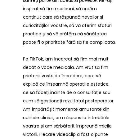
sunteți parte din această poveste. Ne-ați
inspirat să fim mai buni, să creăm
conținut care să răspundă nevoilor și
curiozităților voastre, să vă oferim sfaturi
practice și să vă arătăm că sănătatea
poate fi o prioritate fără să fie complicată.
Pe TikTok, am încercat să fim mai mult
decât o voce medicală. Am vrut să fim
prietenii voștri de încredere, care vă
explică ce înseamnă operațiile estetice,
ce să faceți înainte de o consultație sau
cum să gestionați rezultatul postoperator.
Am împărtășit momente amuzante din
culisele clinicii, am răspuns la întrebările
voastre și am sărbătorit împreună micile
victorii. Fiecare videoclip a fost o punte