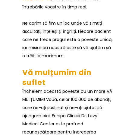
întrebările voastre în timp real.
Ne dorim să fim un loc unde vă simțiți
ascultați, înțeleși și îngrijiți. Fiecare pacient
care ne trece pragul este o poveste unică,
iar misiunea noastră este să vă ajutăm să
o trăiți la maximum.
Vă mulțumim din
suflet
Încheiem această poveste cu un mare VĂ
MULȚUMIM! Vouă, celor 100.000 de abonați,
care ne-ați susținut și ne-ați ajutat să
ajungem aici. Echipa Clinicii Dr. Levy
Medical Center este profund
recunoscătoare pentru încrederea