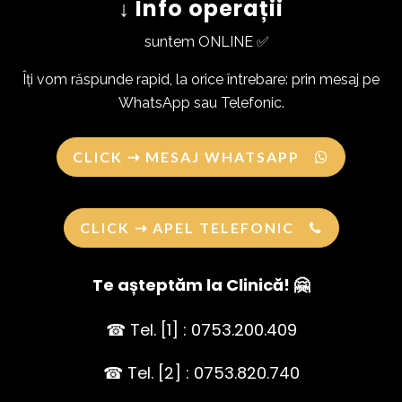
↓ Info operații
suntem ONLINE ✅
Îți vom răspunde rapid, la orice întrebare: prin mesaj pe
WhatsApp sau Telefonic.
CLICK ⇢ MESAJ WHATSAPP
CLICK ⇢ APEL TELEFONIC
Te așteptăm la Clinică! 🤗
☎ Tel. [1] : 0753.200.409
☎ Tel. [2] : 0753.820.740