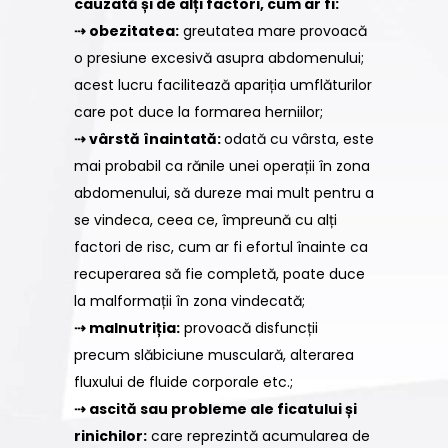
cauzată și de alți factori, cum ar fi:
⇢ obezitatea:
greutatea mare provoacă
o presiune excesivă asupra abdomenului;
acest lucru facilitează apariția umflăturilor
care pot duce la formarea herniilor;
⇢ vârstă înaintată:
odată cu vârsta, este
mai probabil ca rănile unei operații în zona
abdomenului, să dureze mai mult pentru a
se vindeca, ceea ce, împreună cu alți
factori de risc, cum ar fi efortul înainte ca
recuperarea să fie completă, poate duce
la malformații în zona vindecată;
⇢ malnutriția:
provoacă disfuncții
precum slăbiciune musculară, alterarea
fluxului de fluide corporale etc.;
⇢ ascită sau probleme ale ficatului și
rinichilor:
care reprezintă acumularea de