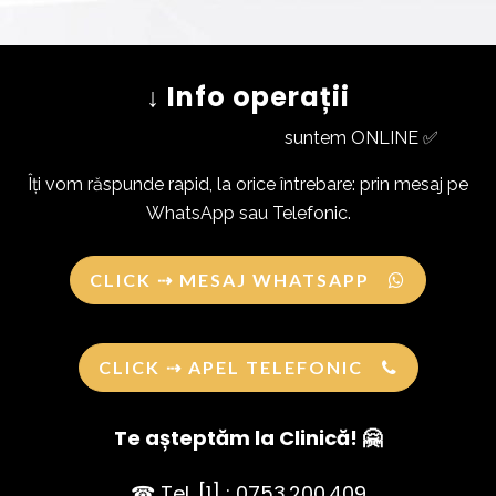
↓ Info operații
suntem ONLINE ✅
Îți vom răspunde rapid, la orice întrebare: prin mesaj pe
WhatsApp sau Telefonic.
CLICK ⇢ MESAJ WHATSAPP
CLICK ⇢ APEL TELEFONIC
Te așteptăm la Clinică! 🤗
☎ Tel. [1] : 0753.200.409