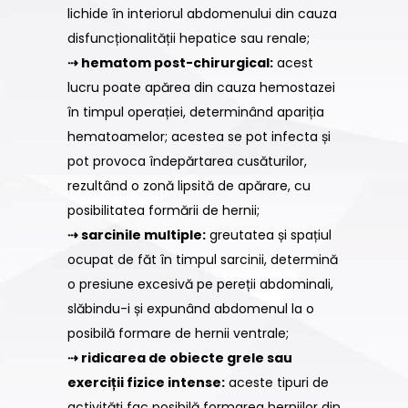
lichide în interiorul abdomenului din cauza
disfuncționalității hepatice sau renale;
⇢ hematom post-chirurgical:
acest
lucru poate apărea din cauza hemostazei
în timpul operației, determinând apariția
hematoamelor; acestea se pot infecta și
pot provoca îndepărtarea cusăturilor,
rezultând o zonă lipsită de apărare, cu
posibilitatea formării de hernii;
⇢ sarcinile multiple:
greutatea și spațiul
ocupat de făt în timpul sarcinii, determină
o presiune excesivă pe pereții abdominali,
slăbindu-i și expunând abdomenul la o
posibilă formare de hernii ventrale;
⇢ ridicarea de obiecte grele sau
exerciții fizice intense:
aceste tipuri de
activități fac posibilă formarea herniilor din