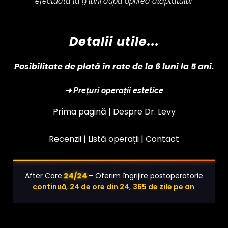
efectuată la 9 luni după oprirea alăptatului.
Detalii utile...
Posibilitate de plată în rate de la 6 luni la 5 ani.
➜ Prețuri operații estetice
Prima pagină |
Despre Dr. Levy
Recenzii |
Listă operații
|
Contact
24/24
After Care
– Oferim îngrijire postoperatorie
continuă
,
24 de ore din 24
,
365 de zile pe an
.