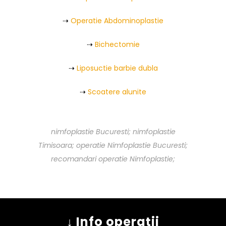
⇢
Operatie Abdominoplastie
⇢
Bichectomie
⇢
Liposuctie barbie dubla
⇢
Scoatere alunite
nimfoplastie Bucuresti; nimfoplastie
Timisoara; operatie Nimfoplastie Bucuresti;
recomandari operatie Nimfoplastie;
↓ Info operații