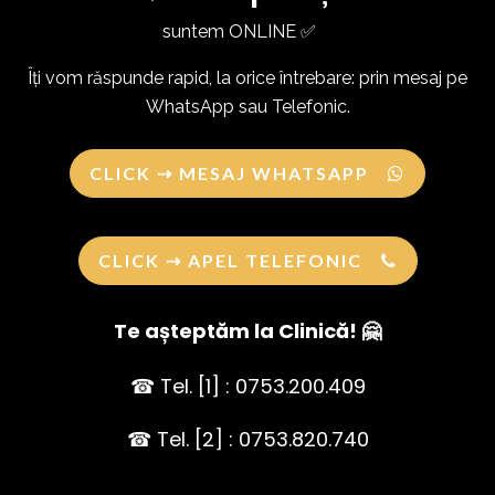
suntem ONLINE ✅
Îți vom răspunde rapid, la orice întrebare: prin mesaj pe
WhatsApp sau Telefonic.
CLICK ⇢ MESAJ WHATSAPP
CLICK ⇢ APEL TELEFONIC
Te așteptăm la Clinică! 🤗
☎ Tel. [1] : 0753.200.409
☎ Tel. [2] : 0753.820.740