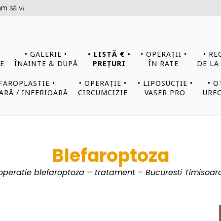
vă programați din timp!
• GALERIE •
• LISTĂ € •
• OPERAȚII •
• RE
E
ÎNAINTE & DUPĂ
PREȚURI
ÎN RATE
DE LA
EFAROPLASTIE •
• OPERAȚIE •
• LIPOSUCȚIE •
• O
ARĂ / INFERIOARĂ
CIRCUMCIZIE
VASER PRO
UREC
Blefaroptoza
operatie blefaroptoza – tratament – Bucuresti Timisoar