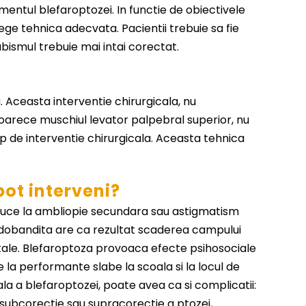
amentul blefaroptozei. In functie de obiectivele
lege tehnica adecvata. Pacientii trebuie sa fie
abismul trebuie mai intai corectat.
Aceasta interventie chirurgicala, nu
eoarece muschiul levator palpebral superior, nu
ip de interventie chirurgicala. Aceasta tehnica
pot interveni?
uce la ambliopie secundara sau astigmatism
dobandita are ca rezultat scaderea campului
ontale. Blefaroptoza provoaca efecte psihosociale
 la performante slabe la scoala si la locul de
la a blefaroptozei, poate avea ca si complicatii:
 subcorectie sau supracorectie a ptozei,