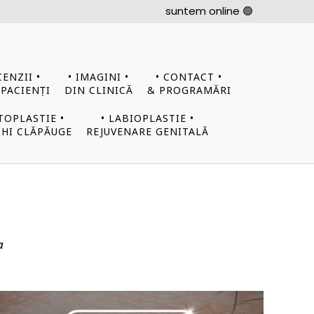
suntem online 🟢
CENZII •
• IMAGINI •
• CONTACT •
 PACIENȚI
DIN CLINICĂ
& PROGRAMĂRI
TOPLASTIE •
• LABIOPLASTIE •
HI CLĂPĂUGE
REJUVENARE GENITALĂ
a