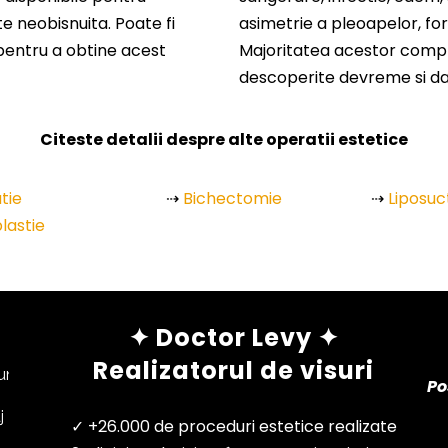
e neobisnuita. Poate fi
asimetrie a pleoapelor, fo
 pentru a obtine acest
Majoritatea acestor compli
descoperite devreme si da
Citeste detalii despre alte operatii estetice
tie
⇢
Bichectomie
⇢
Liposuc
lastie
✦ Doctor Levy ✦
Realizatorul de visuri
 ONLINE ✅
Po
j
✓ +26.000 de proceduri estetice realizate