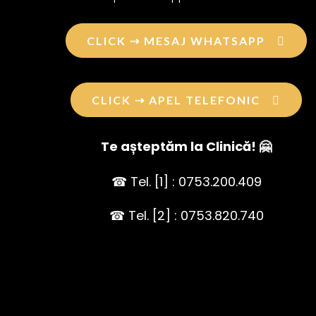
CLICK ⇢ MESAJ WHATSAPP
CLICK ⇢ APEL TELEFONIC
Te așteptăm la Clinică! 🤗
☎ Tel. [1] : 0753.200.409
☎ Tel. [2] : 0753.820.740