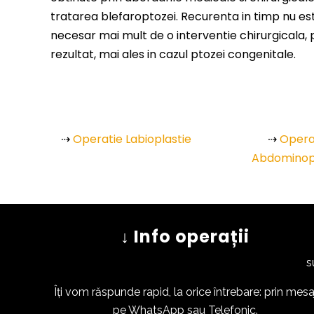
tratarea blefaroptozei. Recurenta in timp nu est
necesar mai mult de o interventie chirurgicala,
rezultat, mai ales in cazul ptozei congenitale.
⇢
Operatie Labioplastie
⇢
Opera
Abdominop
↓ Info operații
suntem
Îți vom răspunde rapid, la orice întrebare: prin mesa
pe WhatsApp sau Telefonic.