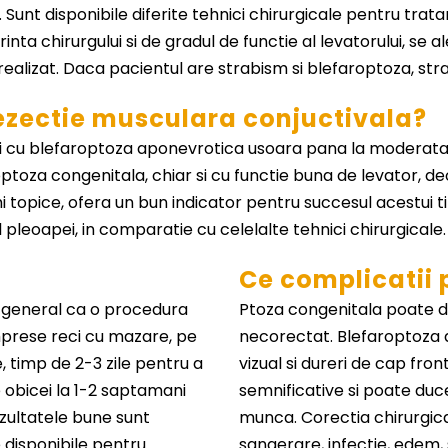
. Sunt disponibile diferite tehnici chirurgicale pentru trat
nta chirurgului si de gradul de functie al levatorului, se a
realizat. Daca pacientul are strabism si blefaroptoza, str
ezectie musculara conjuctivala?
 cu blefaroptoza aponevrotica usoara pana la moderata. 
optoza congenitala, chiar si cu functie buna de levator, d
i topice, ofera un bun indicator pentru succesul acestui t
pleoapei, in comparatie cu celelalte tehnici chirurgicale.
Ce complicatii 
n general ca o procedura
Ptoza congenitala poate d
mprese reci cu mazare, pe
necorectat. Blefaroptoza 
, timp de 2-3 zile pentru a
vizual si dureri de cap fr
e obicei la 1-2 saptamani
semnificative si poate duce
ezultatele bune sunt
munca. Corectia chirurgica
e disponibile pentru
sangerare, infectie, edem,