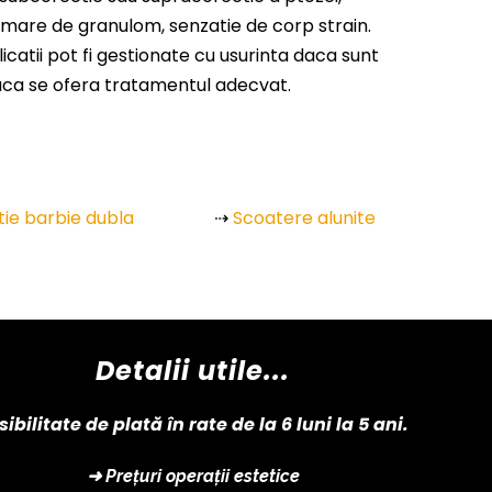
rmare de granulom, senzatie de corp strain.
catii pot fi gestionate cu usurinta daca sunt
ca se ofera tratamentul adecvat.
tie barbie dubla
⇢
Scoatere alunite
Detalii utile...
sibilitate de plată în rate de la 6 luni la 5 ani.
➜ Prețuri operații estetice