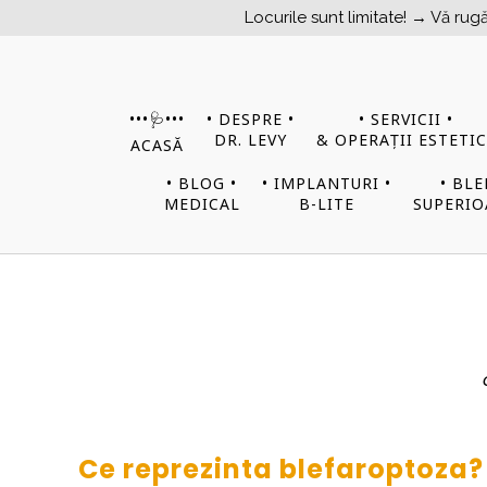
Locurile sunt limitate! → Vă rugăm să 
•••​​​​🩺•••
• DESPRE •
• SERVICII •
DR. LEVY
& OPERAȚII ESTETIC
ACASĂ
• BLOG •
• IMPLANTURI •
• BL
MEDICAL
B-LITE
SUPERIO
Ce reprezinta blefaroptoza?