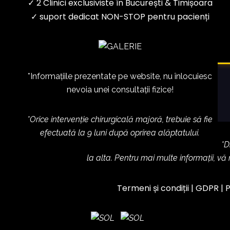
✓ 2 Clinici exclusiviste în București & Timișoara
✓ suport dedicat NON-STOP pentru pacienți
*Informațiile prezentate pe website, nu înlocuiesc
nevoia unei consultații fizice!
*Orice intervenție chirurgicală majoră, trebuie să fie
efectuată la 9 luni după oprirea alăptatului.
*D
la alta. Pentru mai multe informații, vă
Termeni și condiții
|
GDPR
|
P