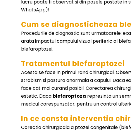
lucru poate fi observat si din pozele postate in
WhatsApp)!
Cum se diagnosticheaza bl
Procedurile de diagnostic sunt urmatoarele: exam
arata impactul campului vizual periferic al blefa
blefaroptozei.
Tratamentul blefaroptozei
Acesta se face in primul rand chirurgical. Obse
strabism si postura anormala a capului. Daca exi
face cat mai curand posibil. Corectarea chirurg
estetic. Daca
blefaroptoza
reprezinta un semn 
medicul corespunzator, pentru un control ulterior
In ce consta interventia chi
Corectia chirurgicala a ptozei congenitale (blefa