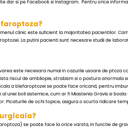
 site dar si pe Facebook si Instagram. Pentru orice inform
efaroptoza?
enul clinic este suficient la majoritatea pacientilor. Cam
roptozei. La putini pacienti sunt necesare studii de laborat
rvarea este necesara numai in cazurile usoare de ptoza c
sta riscul de ambliopie, strabism si o postura anormala su
icala a blefaroptozei se poate face oricand, pentru imbun
al unei boli sistemice, cum ar fi Miastenia Gravis si boal
. Picaturile de ochi topice, asigura o scurta ridicare temp
rurgicala?
roptoza) se poate face la orice varsta, in functie de grav