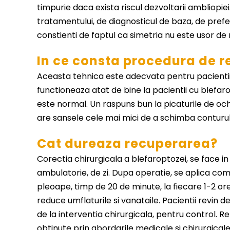
timpurie daca exista riscul dezvoltarii ambliopiei
tratamentului, de diagnosticul de baza, de preferi
constienti de faptul ca simetria nu este usor de 
In ce consta procedura de r
Aceasta tehnica este adecvata pentru pacientii
functioneaza atat de bine la pacientii cu blefar
este normal. Un raspuns bun la picaturile de och
are sansele cele mai mici de a schimba conturul 
Cat dureaza recuperarea?
Corectia chirurgicala a blefaroptozei, se face i
ambulatorie, de zi. Dupa operatie, se aplica co
pleoape, timp de 20 de minute, la fiecare 1-2 ore
reduce umflaturile si vanataile. Pacientii revin d
de la interventia chirurgicala, pentru control. R
obtinute prin abordarile medicale si chirurgical