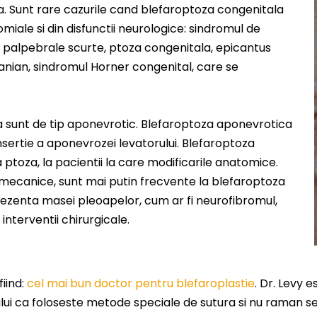
a. Sunt rare cazurile cand blefaroptoza congenitala
ale si din disfunctii neurologice: sindromul de
i palpebrale scurte, ptoza congenitala, epicantus
cranian, sindromul Horner congenital, care se
a sunt de tip aponevrotic. Blefaroptoza aponevrotica
nsertie a aponevrozei levatorului. Blefaroptoza
ptoza, la pacientii la care modificarile anatomice.
mecanice, sunt mai putin frecvente la blefaroptoza
ezenta masei pleoapelor, cum ar fi neurofibromul,
nterventii chirurgicale.
iind:
cel mai bun doctor pentru blefaroplastie
. Dr. Levy 
lui ca foloseste metode speciale de sutura si nu raman 