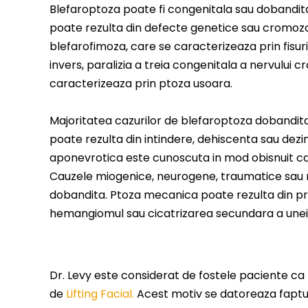
Blefaroptoza poate fi congenitala sau dobandit
poate rezulta din defecte genetice sau cromozomi
blefarofimoza, care se caracterizeaza prin fisur
invers, paralizia a treia congenitala a nervului 
caracterizeaza prin ptoza usoara.
Majoritatea cazurilor de blefaroptoza dobandit
poate rezulta din intindere, dehiscenta sau dezi
aponevrotica este cunoscuta in mod obisnuit ca 
Cauzele miogenice, neurogene, traumatice sau 
dobandita. Ptoza mecanica poate rezulta din pr
hemangiomul sau cicatrizarea secundara a unei i
Dr. Levy este considerat de fostele paciente ca f
de
Lifting Facial.
Acest motiv se datoreaza faptu